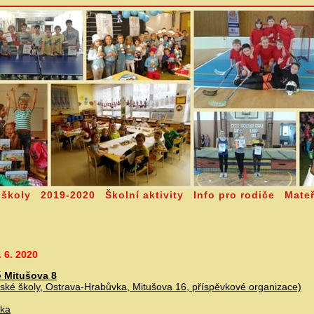
 školy
2019-2020
Školní aktivity
Info pro rodiče
Mateř
 6. 2020
 Mitušova 8
řské školy, Ostrava-Hrabůvka, Mitušova 16, příspěvkové organizace)
vka