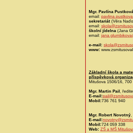
Mgr. Pavlína Pustkov
email:
pavlina.pustkov
sekretariát
(Věra Naďov
email:
skola@zsmituso
školní jídelna
(Jana Gl
email:
jana.glumbikova
e-mail:
skola@zsmitus
www:
www.zsmitusova
Základní škola a mate
příspěvková organiza
Mitušova 1506/16, 700
Mgr. Martin Pail
, ředit
E-mail:
pail@zsmitusov
Mobil:
736 761 940
Mgr. Robert Novotný
,
E-mail:
novotny@zsmit
Mobil:
724 059 338
Web:
ZŠ a MŠ Mitušov